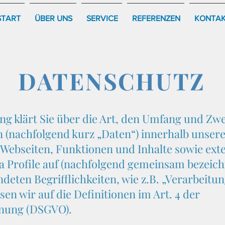
START
ÜBER UNS
SERVICE
REFERENZEN
KONTA
DATENSCHUTZ
ng klärt Sie über die Art, den Umfang und Zw
(nachfolgend kurz „Daten“) innerhalb unser
Webseiten, Funktionen und Inhalte sowie ext
ia Profile auf (nachfolgend gemeinsam bezeich
deten Begrifflichkeiten, wie z.B. „Verarbeitu
en wir auf die Definitionen im Art. 4 der
nung (DSGVO).