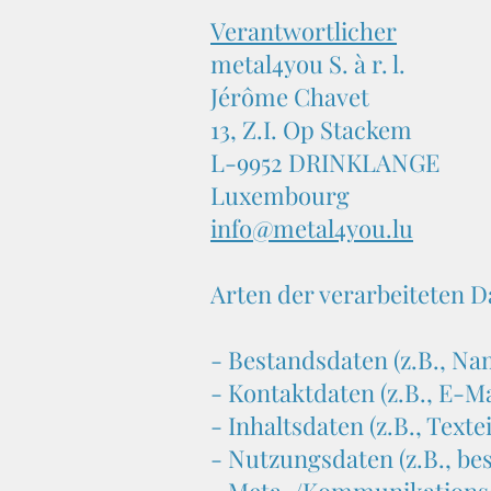
Verantwortlicher
metal4you S. à r. l.
Jérôme Chavet
13, Z.I. Op Stackem
L-9952 DRINKLANGE
Luxembourg
info@metal4you.lu
Arten der verarbeiteten D
- Bestandsdaten (z.B., Na
- Kontaktdaten (z.B., E-M
- Inhaltsdaten (z.B., Text
- Nutzungsdaten (z.B., bes